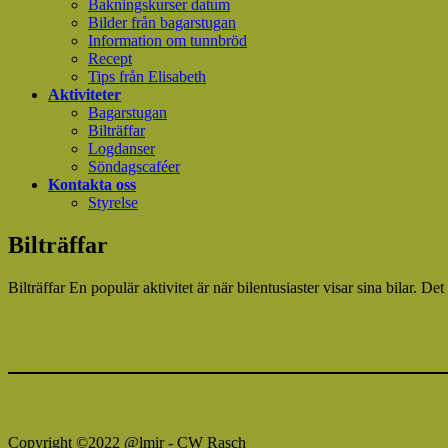
Bakningskurser datum
Bilder från bagarstugan
Information om tunnbröd
Recept
Tips från Elisabeth
Aktiviteter
Bagarstugan
Bilträffar
Logdanser
Söndagscaféer
Kontakta oss
Styrelse
Bilträffar
Bilträffar En populär aktivitet är när bilentusiaster visar sina bilar. D
Copyright ©2022 @lmir - CW Rasch