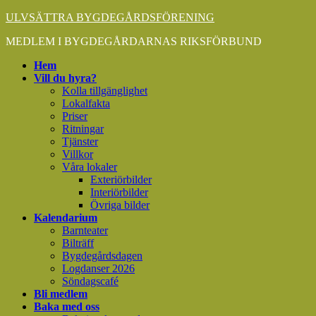
ULVSÄTTRA BYGDEGÅRDSFÖRENING
MEDLEM I BYGDEGÅRDARNAS RIKSFÖRBUND
Hem
Vill du hyra?
Kolla tillgänglighet
Lokalfakta
Priser
Ritningar
Tjänster
Villkor
Våra lokaler
Exteriörbilder
Interiörbilder
Övriga bilder
Kalendarium
Barnteater
Bilträff
Bygdegårdsdagen
Logdanser 2026
Söndagscafé
Bli medlem
Baka med oss